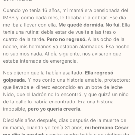
Cuando yo tenía 16 años, mi mamá era pensionada del
IMSS y, como cada mes, le tocaba ir a cobrar. Ese día
me iba a llevar con ella.
Me quedé dormida. No fui.
Ella
tenía una rutina: debía estar de vuelta a las tres o
cuatro de la tarde.
Pero no regresó.
A las ocho de la
noche, mis hermanos ya estaban alarmados. Esa noche
no supimos nada. Al día siguiente, nos avisaron que
estaba internada de emergencia.
Nos dijeron que la habían asaltado.
Ella regresó
golpeada.
Y nos contó una historia amable, protectora:
que llevaba el dinero escondido en un bote de leche
Nido, que el ladrón no lo encontró, y que quizá un niño
de la calle lo habría encontrado. Era una historia
imposible,
pero yo quería creerla.
Dieciséis años después, días después de la muerte de
mi mamá, cuando yo tenía 31 años,
mi hermano César
me dijo la verdad
: nuestra madre había sido víctima de