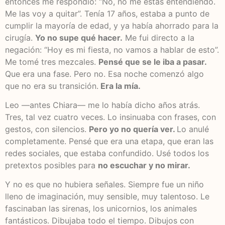
entonces me respondió: “No, no me estás entendiendo.
Me las voy a quitar”. Tenía 17 años, estaba a punto de
cumplir la mayoría de edad, y ya había ahorrado para la
cirugía.
Yo no supe qué hacer.
Me fui directo a la
negación: “Hoy es mi fiesta, no vamos a hablar de esto”.
Me tomé tres mezcales.
Pensé que se le iba a pasar.
Que era una fase. Pero no. Esa noche comenzó algo
que no era su transición.
Era la mía.
Leo —antes Chiara— me lo había dicho años atrás.
Tres, tal vez cuatro veces. Lo insinuaba con frases, con
gestos, con silencios.
Pero yo no quería ver.
Lo anulé
completamente. Pensé que era una etapa, que eran las
redes sociales, que estaba confundido. Usé todos los
pretextos posibles para
no escuchar y no mirar.
Y no es que no hubiera señales. Siempre fue un niño
lleno de imaginación, muy sensible, muy talentoso. Le
fascinaban las sirenas, los unicornios, los animales
fantásticos. Dibujaba todo el tiempo. Dibujos con