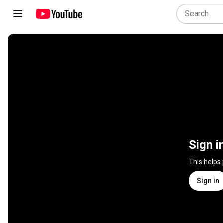
Sign i
This helps
Sign in