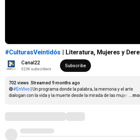
#CulturasVeintidós
| Literatura, Mujeres y Der
Canal22
Subscribe
523K subscribers
702 views
Streamed 9 months ago
🔴
#EnVivo
 | Un programa donde la palabra, la memoria y el arte 
dialogan con la vida y la muerte desde la mirada de las mujer
…
...mo
Comments