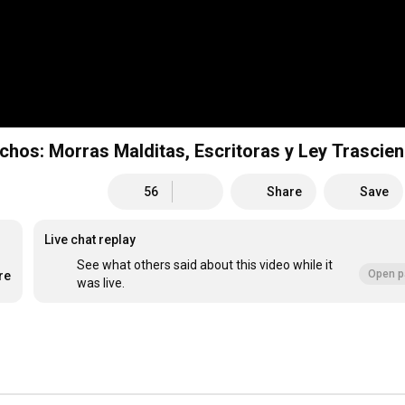
echos: Morras Malditas, Escritoras y Ley Trascie
56
Share
Save
Live chat replay
See what others said about this video while it
Open p
re
was live.