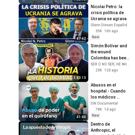
Vivo
#CulturasVeintidós |
Nicolai Petro: la 
Segunda Gala de México
224
crisis política de 
Canta,Equidad en
Canal22
Ucrania se agrava
Escenarios,Taller
Glenn Diesen Español
#CulturasVeintidós |
Participativo
35K
16h ago
Aniversario del FCE,
225
New
FILUNI, Artistas Mexicanas
Canal22
47:42
en Bogotá
Simón Bolívar and 
#CulturasVeintidós | In
the wound 
memoriam Huemanzin
226
Colombia has been 
Rodríguez
Canal22
carrying for 200 
SER O NO SER, HE AHÍ EL PODCAST
#CulturasVeintidós |
years | To be or not 
23K
12d ago
Premios Ariel, Empleo
227
to be, that i...
1:43:13
Justo y Los Humedales de
Canal22
Abusos en el 
Aragón
#CulturasVeintidós |
hospital - Cuando 
Fotografía, Culturas
228
los médicos 
Comunitarias y Estrenos
Canal22
acosan a sus 
DW Documental
Teatrales
colegas mujeres | 
78K
1d ago
#CulturasVeintidós |
DW Documental
New
Escritoras, Música y
229
41:44
Tradiciones Vivas
Canal22
Dentro de 
Anthropic, el 
#CulturasVeintidós |